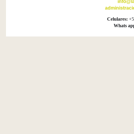
info@l
administrac
Celulares:
+5
Whats ap