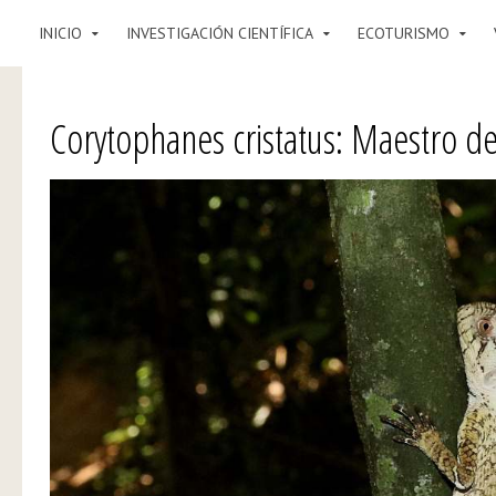
INICIO
INVESTIGACIÓN CIENTÍFICA
ECOTURISMO
Corytophanes cristatus: Maestro de