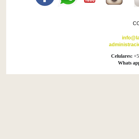
C
info@l
administrac
Celulares:
+5
Whats ap