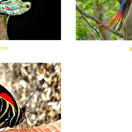
ctos
A