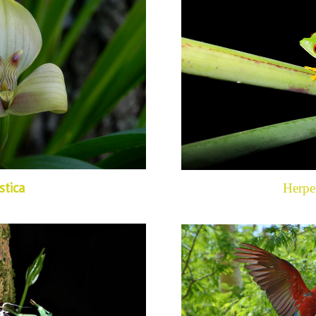
stica
Herpe