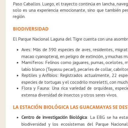
Paso Caballos. Luego, el trayecto continúa en lancha, naveg
solo es una experiencia emocionante, sino que también perm
región.
BIODIVERSIDAD
El Parque Nacional Laguna del Tigre cuenta con una asombros
Aves: Más de 390 especies de aves, residentes, migrato
macao cyanoptera), en peligro de extinción, y muchas má
Mamíferos: Felinos como jaguares, pumas, ocelotes, ma
labio blanco (Tayassu pecari), pecaríes de collar, cabr
Reptiles y Anfibios: Registrados actualmente, 22 espec
especies de tortugas y el cocodrilo moreletti, con much
Flora y Fauna: Una rica variedad de orquídeas, espec
extensa diversidad de insectos y otros seres vivos.
LA ESTACIÓN BIOLÓGICA LAS GUACAMAYAS SE DE
Centro de investigación Biológica
:
La EBG se ha establ
biodiversidad y los ecosistemas del Parque Naciona