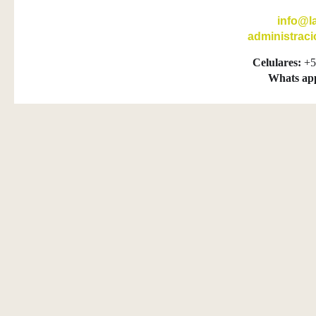
info@l
administrac
Celulares:
+5
Whats ap