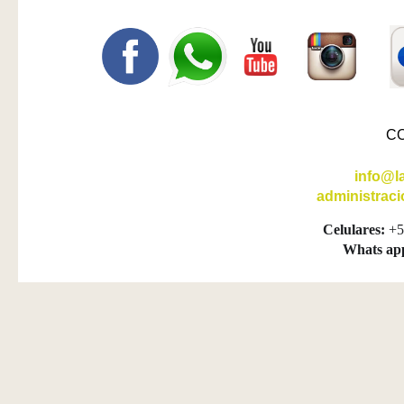
C
info@l
administrac
Celulares:
+5
Whats ap