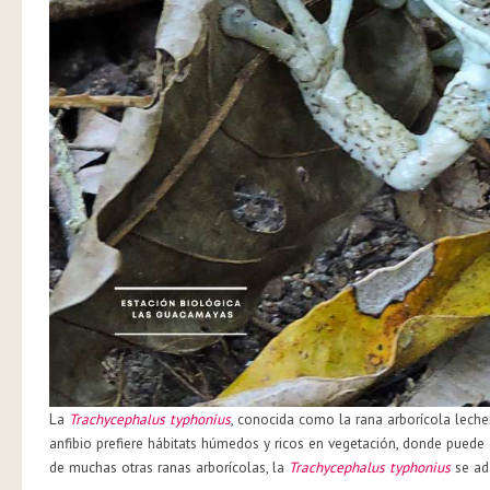
La
Trachycephalus typhonius
, conocida como la rana arborícola leche
anfibio prefiere hábitats húmedos y ricos en vegetación, donde puede 
de muchas otras ranas arborícolas, la
Trachycephalus typhonius
se ada