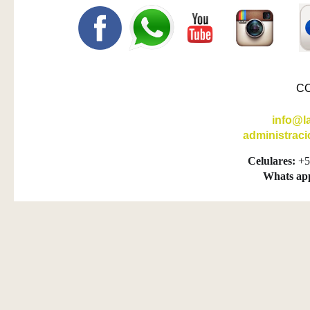
C
info@l
administrac
Celulares:
+5
Whats ap