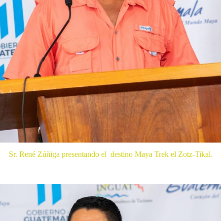
Sr. René Zúñiga presentando el destino Maya Trek el Zotz-Tikal.