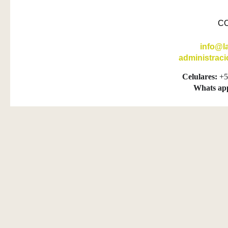
C
info@l
administrac
Celulares:
+5
Whats ap