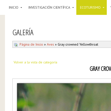
INICIO
INVESTIGACIÓN CIENTÍFICA
ECOTURISMO
GALERÍA
Página de Inicio
»
Aves
» Gray crowned Yellowthroat
Volver a la vista de categoría
GRAY CRO