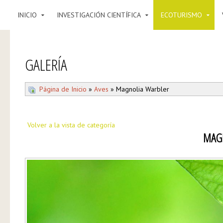
INICIO
INVESTIGACIÓN CIENTÍFICA
ECOTURISMO
GALERÍA
Página de Inicio
»
Aves
» Magnolia Warbler
Volver a la vista de categoría
MAG