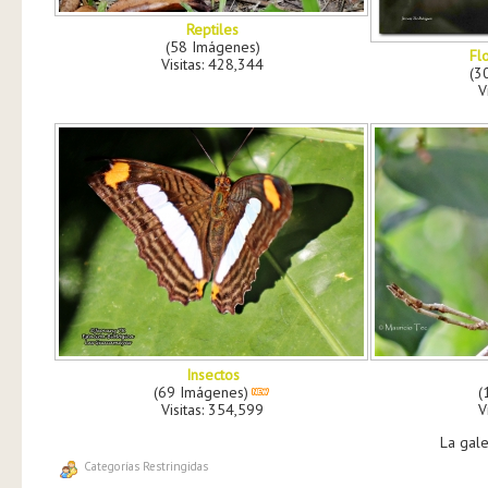
Reptiles
(58 Imágenes)
Fl
Visitas: 428,344
(3
V
Insectos
(69 Imágenes)
(
Visitas: 354,599
V
La gale
Categorías Restringidas