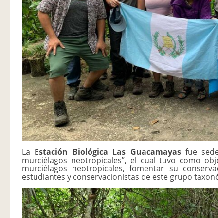
La
Estación Biológica Las Guacamayas
fue sede
murciélagos neotropicales”, el cual tuvo como obj
murciélagos neotropicales, fomentar su conservac
estudiantes y conservacionistas de este grupo taxon