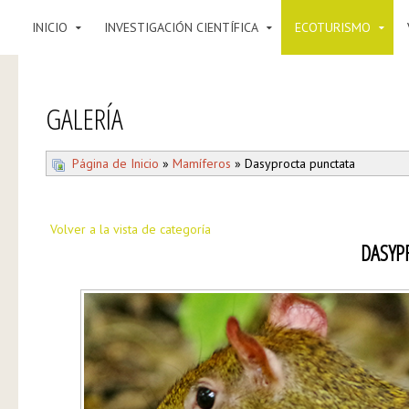
INICIO
INVESTIGACIÓN CIENTÍFICA
ECOTURISMO
GALERÍA
Página de Inicio
»
Mamíferos
» Dasyprocta punctata
Volver a la vista de categoría
DASYP