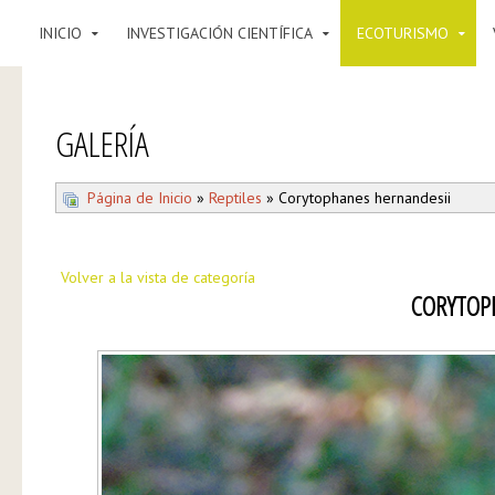
INICIO
INVESTIGACIÓN CIENTÍFICA
ECOTURISMO
GALERÍA
Página de Inicio
»
Reptiles
» Corytophanes hernandesii
Volver a la vista de categoría
CORYTOP