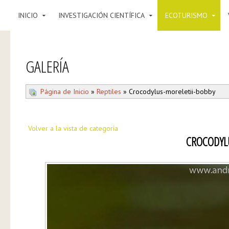
INICIO
INVESTIGACIÓN CIENTÍFICA
ECOTURISMO
GALERÍA
Página de Inicio
»
Reptiles
» Crocodylus-moreletii-bobby
Volver a la vista de categoría
CROCODYL