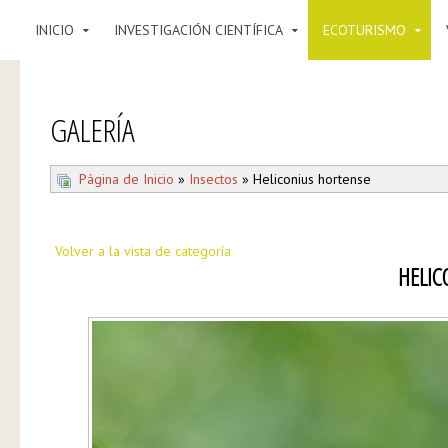
INICIO
INVESTIGACIÓN CIENTÍFICA
ECOTURISMO
GALERÍA
Página de Inicio
»
Insectos
» Heliconius hortense
Volver a la vista de categoría
HELIC