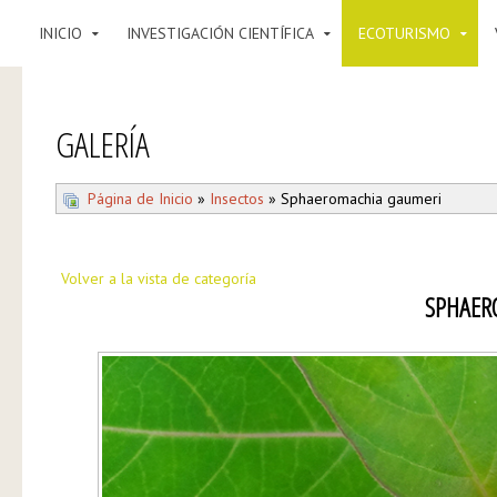
INICIO
INVESTIGACIÓN CIENTÍFICA
ECOTURISMO
GALERÍA
Página de Inicio
»
Insectos
» Sphaeromachia gaumeri
Volver a la vista de categoría
SPHAER