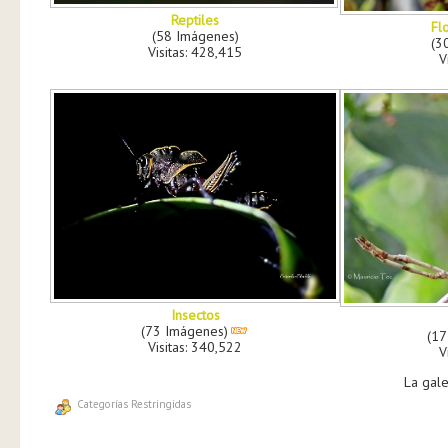
Reptiles
Fl
(58 Imágenes)
(3
Visitas: 428,415
V
Insectos
(73 Imágenes)
(17
Visitas: 340,522
V
La gale
Categorías Restringidas