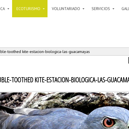
ICA
ECOTURISMO
VOLUNTARIADO
SERVICIOS
GAL
ble-toothed kite-estacion-biologica-las-guacamayas
BLE-TOOTHED KITE-ESTACION-BIOLOGICA-LAS-GUACAM