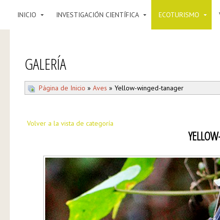
INICIO
INVESTIGACIÓN CIENTÍFICA
ECOTURISMO
GALERÍA
Página de Inicio
»
Aves
» Yellow-winged-tanager
Volver a la vista de categoría
YELLOW