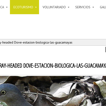
ICA
ECOTURISMO
VOLUNTARIADO
SERVICIOS
GAL
y-headed Dove-estacion-biologica-las-guacamayas
RAY-HEADED DOVE-ESTACION-BIOLOGICA-LAS-GUACAMAY